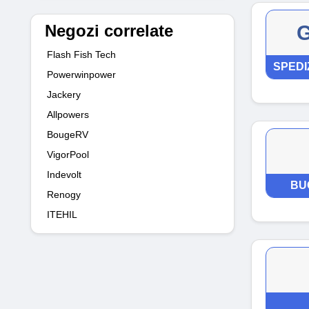
Negozi correlate
G
Flash Fish Tech
SPEDI
Powerwinpower
Jackery
Allpowers
BougeRV
VigorPool
Indevolt
BU
Renogy
ITEHIL