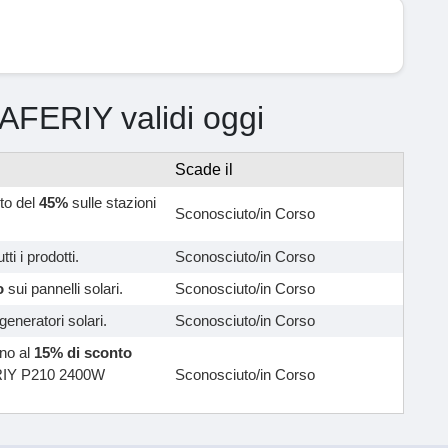
i AFERIY validi oggi
Scade il
to del
45%
sulle stazioni
Sconosciuto/in Corso
tti i prodotti.
Sconosciuto/in Corso
o
sui pannelli solari.
Sconosciuto/in Corso
generatori solari.
Sconosciuto/in Corso
ino al
15% di sconto
FERIY P210 2400W
Sconosciuto/in Corso