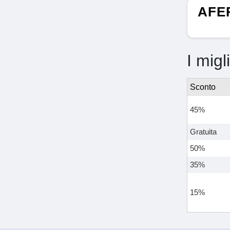
AFER
I migl
Sconto
45%
Gratuita
50%
35%
15%