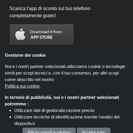
Scarica l'app di sconto sul tuo telefono
completamente gratis!
Gestione dei cookie
Noi e i nostri partner selezionati utilizziamo cookie o tecnologie
simili per scopi tecnici e, con il tuo consenso, per altri scopi
come descritto nel nostro
Politica sui cookie
.
In termini di pubblicità, noi e i nostri partner selezionati
Codicegratuito.it è un sito web all'interno del quale potrai trovare migliaia di
potremmo :
sconti e coupon convenienti; queste occasioni sono messe a disposizione
Utilizzare dati di geolocalizzazione precisi
da diversi network di affiliati. Codicegratuito.it o il suo staff non è autorizzato
Utilizzare tecniche di identificazione tramite l'analisi del
ad intervenire nel processo di vendita che consegue dalle summenzionate
offerte. Codicegratuito.it guadagna, tuttavia, delle commissioni attraverso le
dispositivo
stesse.
Memorizzare e/o accedere alle informazioni su un
Diritto d'autore © 2026 Codicegratuito. Tutti i Diritti Riservati.
Rifiuta tutto/Facoltativo
Accetta tutto