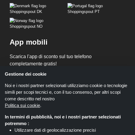
Shoppingspout DK
Shoppingspout PT
Shoppingspout NO
App mobili
Scarica l'app di sconto sul tuo telefono
completamente gratis!
Gestione dei cookie
Noi e i nostri partner selezionati utilizziamo cookie o tecnologie
simili per scopi tecnici e, con il tuo consenso, per altri scopi
come descritto nel nostro
Politica sui cookie
.
In termini di pubblicità, noi e i nostri partner selezionati
Codicegratuito.it è un sito web all'interno del quale potrai trovare migliaia di
potremmo :
sconti e coupon convenienti; queste occasioni sono messe a disposizione
Utilizzare dati di geolocalizzazione precisi
da diversi network di affiliati. Codicegratuito.it o il suo staff non è autorizzato