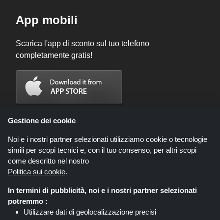
App mobili
Scarica l'app di sconto sul tuo telefono
completamente gratis!
Gestione dei cookie
Noi e i nostri partner selezionati utilizziamo cookie o tecnologie
simili per scopi tecnici e, con il tuo consenso, per altri scopi
come descritto nel nostro
Politica sui cookie
.
In termini di pubblicità, noi e i nostri partner selezionati
Codicegratuito.it è un sito web all'interno del quale potrai trovare migliaia di
potremmo :
sconti e coupon convenienti; queste occasioni sono messe a disposizione
Utilizzare dati di geolocalizzazione precisi
da diversi network di affiliati. Codicegratuito.it o il suo staff non è autorizzato