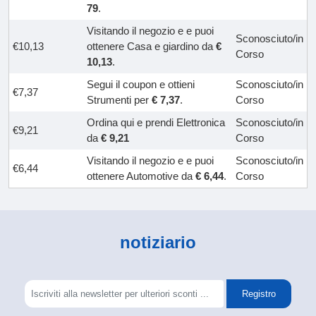
79
.
Visitando il negozio e e puoi
Sconosciuto/in
€10,13
ottenere Casa e giardino da
€
Corso
10,13
.
Segui il coupon e ottieni
Sconosciuto/in
€7,37
Strumenti per
€ 7,37
.
Corso
Ordina qui e prendi Elettronica
Sconosciuto/in
€9,21
da
€ 9,21
Corso
Visitando il negozio e e puoi
Sconosciuto/in
€6,44
ottenere Automotive da
€ 6,44
.
Corso
notiziario
Registro