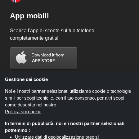
App mobili
Scarica l'app di sconto sul tuo telefono
completamente gratis!
Gestione dei cookie
Noi e i nostri partner selezionati utilizziamo cookie o tecnologie
simili per scopi tecnici e, con il tuo consenso, per altri scopi
come descritto nel nostro
Politica sui cookie
.
In termini di pubblicità, noi e i nostri partner selezionati
Codicegratuito.it è un sito web all'interno del quale potrai trovare migliaia di
potremmo :
sconti e coupon convenienti; queste occasioni sono messe a disposizione
Utilizzare dati di geolocalizzazione precisi
da diversi network di affiliati. Codicegratuito.it o il suo staff non è autorizzato