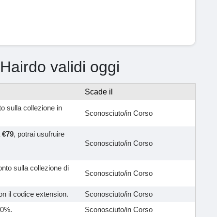
 Hairdo validi oggi
Scade il
to sulla collezione in
Sconosciuto/in Corso
a
€79
, potrai usufruire
Sconosciuto/in Corso
onto sulla collezione di
Sconosciuto/in Corso
n il codice extension.
Sconosciuto/in Corso
 10%.
Sconosciuto/in Corso