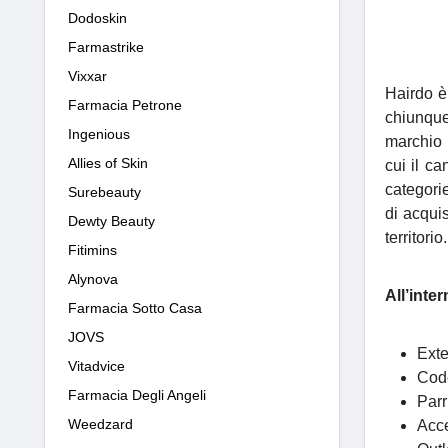
Dodoskin
Farmastrike
Vixxar
Hairdo è
Farmacia Petrone
chiunque 
Ingenious
marchio l
Allies of Skin
cui il ca
categori
Surebeauty
di acquis
Dewty Beauty
territorio.
Fitimins
Alynova
All’inte
Farmacia Sotto Casa
JOVS
Ext
Vitadvice
Co
Farmacia Degli Angeli
Par
Weedzard
Acc