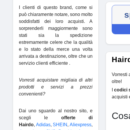
I clienti di questo brand, come si
s
può chiaramente notare, sono molto
soddisfatti dei loro acquisti. A
sorprenderli maggiormente sono
stati sia la spedizione
estremamente celere che la qualità
e lo stato della merce una volta
arrivata a destinazione, oltre che un
Hair
servizio clienti efficiente .
Vorresti
Vorresti acquistare migliaia di altri
oltre!
prodotti e servizi a prezzi
I
codici
convenienti?
acquisti 
Dai uno sguardo al nostro sito, e
Cosa
scegli le
offerte di
Hairdo
,
Adidas
,
SHEIN
,
Aliexpress
,