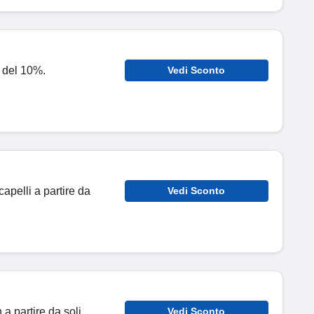
o del 10%.
Vedi Sconto
capelli a partire da
Vedi Sconto
 a partire da soli
Vedi Sconto