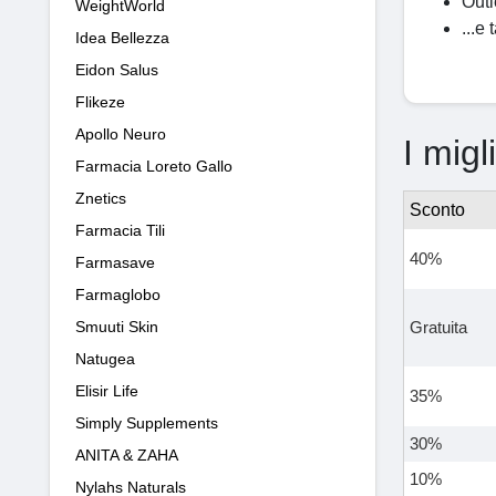
Outl
WeightWorld
...e
Idea Bellezza
Eidon Salus
Flikeze
Apollo Neuro
I migl
Farmacia Loreto Gallo
Znetics
Sconto
Farmacia Tili
40%
Farmasave
Farmaglobo
Smuuti Skin
Gratuita
Natugea
Elisir Life
35%
Simply Supplements
30%
ANITA & ZAHA
10%
Nylahs Naturals