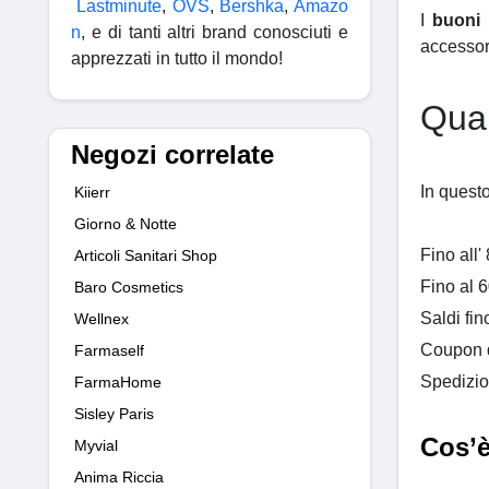
Lastminute
,
OVS
,
Bershka
,
Amazo
I
buoni 
n
, e di tanti altri brand conosciuti e
accessori
apprezzati in tutto il mondo!
Qual
Negozi correlate
In quest
Kiierr
Giorno & Notte
Fino all'
Articoli Sanitari Shop
Fino al 
Baro Cosmetics
Saldi fi
Wellnex
Coupon 
Farmaself
Spedizio
FarmaHome
Sisley Paris
Cos’è
Myvial
Anima Riccia