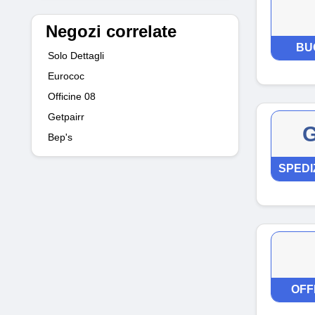
Negozi correlate
BU
Solo Dettagli
Eurococ
Officine 08
Getpairr
G
Bep's
SPEDI
OFF