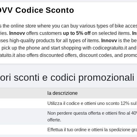
VV Codice Sconto
s the online store where you can buy various types of bike acce
ies.
Innovv
offers customers
up to 5% off
on selected items.
I
ses high-quality products for all types of items.
Innovv
is the be
 pick up the phone and start shopping with codicegratuito.it and
tuito.it also offers discounted offers, discount codes, and promot
iori sconti e codici promozional
la descrizione
Utilizza il codice e ottieni uno sconto 12% sul
Non perdere questa offerta e ottieni fino al 40
offerte.
Effettua il tuo ordine e ottieni la spedizione grat