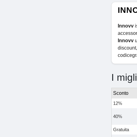
INNO
Innovv
i
accessor
Innovv
u
discount,
codicegra
I migl
Sconto
12%
40%
Gratuita