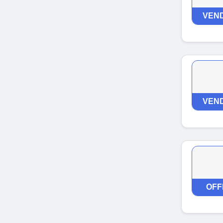
VEND
VEND
OFF