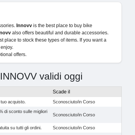
ssories.
Innovv
is the best place to buy bike
nnovv
also offers beautiful and durable accessories.
st place to stock these types of items. If you want a
 enjoy.
ional offers.
i INNOVV validi oggi
Scade il
 tuo acquisto.
Sconosciuto/in Corso
% di sconto sulle migliori
Sconosciuto/in Corso
uita su tutti gli ordini.
Sconosciuto/in Corso