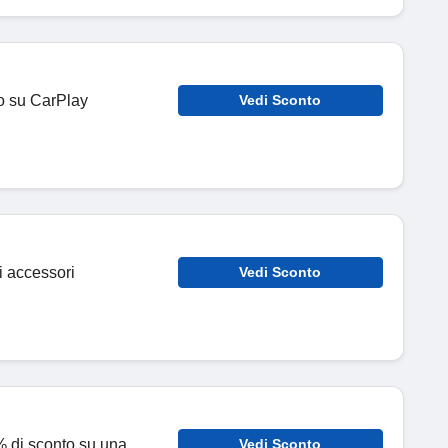
to su CarPlay
Vedi Sconto
i accessori
Vedi Sconto
15% di sconto su una
Vedi Sconto