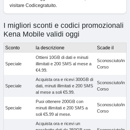
visitare Codicegratuito.
I migliori sconti e codici promozionali
Kena Mobile validi oggi
Sconto
la descrizione
Scade il
Ottieni 10GB di dati e minuti
Sconosciuto/in
Speciale
illimitati e 200 SMS al mese a
Corso
€4.99.
Acquista ora e ricevi 300GB di
Sconosciuto/in
Speciale
dati, minuti illimitati e 200 SMS
Corso
al mese a soli €5.99.
Puoi ottenere 200GB con
Sconosciuto/in
Speciale
minuti illimitati e 200 SMS a
Corso
soli €5.99 al mese.
Acquista ora e ricevi un
pacchetto dati da 350GB con
Sconosciuto/in