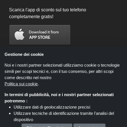
Scarica l'app di sconto sul tuo telefono
completamente gratis!
Gestione dei cookie
Noi e i nostri partner selezionati utilizziamo cookie o tecnologie
simili per scopi tecnici e, con il tuo consenso, per altri scopi
come descritto nel nostro
Politica sui cookie
.
In termini di pubblicità, noi e i nostri partner selezionati
Codicegratuito.it è un sito web all'interno del quale potrai trovare migliaia di
potremmo :
sconti e coupon convenienti; queste occasioni sono messe a disposizione
Utilizzare dati di geolocalizzazione precisi
da diversi network di affiliati. Codicegratuito.it o il suo staff non è autorizzato
Utilizzare tecniche di identificazione tramite l'analisi del
ad intervenire nel processo di vendita che consegue dalle summenzionate
offerte. Codicegratuito.it guadagna, tuttavia, delle commissioni attraverso le
dispositivo
stesse.
Memorizzare e/o accedere alle informazioni su un
Diritto d'autore © 2026 Codicegratuito. Tutti i Diritti Riservati.