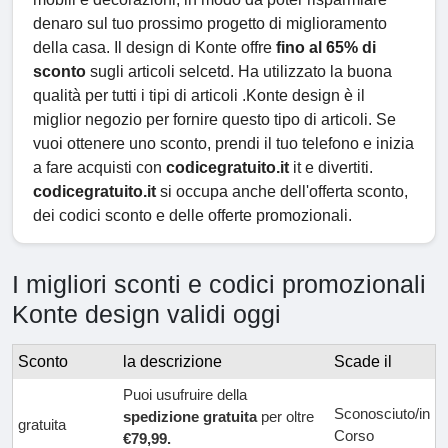
denaro sul tuo prossimo progetto di miglioramento
della casa. Il design di Konte offre
fino al 65% di
sconto
sugli articoli selcetd. Ha utilizzato la buona
qualità per tutti i tipi di articoli .Konte design è il
miglior negozio per fornire questo tipo di articoli. Se
vuoi ottenere uno sconto, prendi il tuo telefono e inizia
a fare acquisti con
codicegratuito.it
it e divertiti.
codicegratuito.it
si occupa anche dell'offerta sconto,
dei codici sconto e delle offerte promozionali.
I migliori sconti e codici promozionali
Konte design validi oggi
Sconto
la descrizione
Scade il
Puoi usufruire della
Sconosciuto/in
spedizione gratuita
per oltre
gratuita
Corso
€79,99.