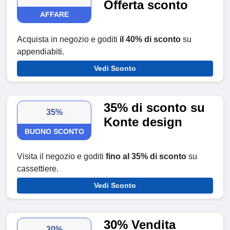
Offerta sconto
AFFARE
Acquista in negozio e goditi
il 40% di sconto
su
appendiabiti.
Vedi Sconto
35% di sconto su
35%
Konte design
BUONO SCONTO
Visita il negozio e goditi
fino al 35% di sconto
su
cassettiere.
Vedi Sconto
30% Vendita
30%