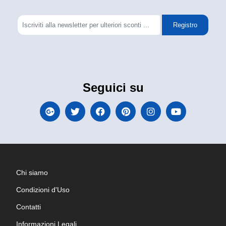
Registro
Seguici su
Chi siamo
Condizioni d'Uso
Contatti
Informazioni Legali