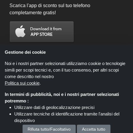
Scarica l'app di sconto sul tuo telefono
completamente gratis!
Gestione dei cookie
Noi e i nostri partner selezionati utilizziamo cookie o tecnologie
simili per scopi tecnici e, con il tuo consenso, per altri scopi
come descritto nel nostro
Politica sui cookie
.
In termini di pubblicità, noi e i nostri partner selezionati
Codicegratuito.it è un sito web all'interno del quale potrai trovare migliaia di
potremmo :
sconti e coupon convenienti; queste occasioni sono messe a disposizione
Utilizzare dati di geolocalizzazione precisi
da diversi network di affiliati. Codicegratuito.it o il suo staff non è autorizzato
Utilizzare tecniche di identificazione tramite l'analisi del
ad intervenire nel processo di vendita che consegue dalle summenzionate
offerte. Codicegratuito.it guadagna, tuttavia, delle commissioni attraverso le
dispositivo
stesse.
Memorizzare e/o accedere alle informazioni su un
Diritto d'autore © 2026 Codicegratuito. Tutti i Diritti Riservati.
Rifiuta tutto/Facoltativo
Accetta tutto