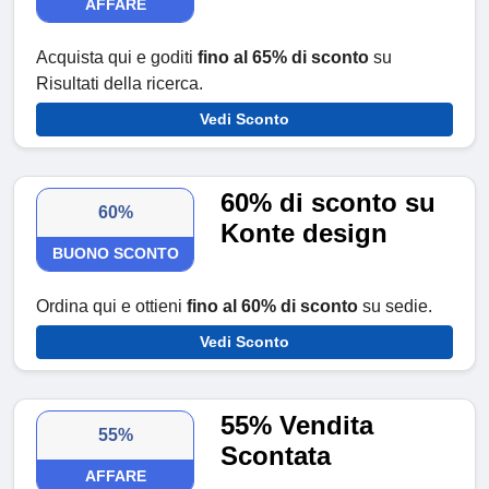
AFFARE
Acquista qui e goditi
fino al 65% di sconto
su
Risultati della ricerca.
Vedi Sconto
60% di sconto su
60%
Konte design
BUONO SCONTO
Ordina qui e ottieni
fino al 60% di sconto
su sedie.
Vedi Sconto
55% Vendita
55%
Scontata
AFFARE