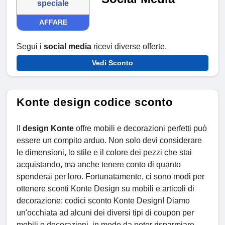
speciale
AFFARE
Segui i
social media
ricevi diverse offerte.
Vedi Sconto
Konte design codice sconto
Il
design Konte
offre mobili e decorazioni perfetti può
essere un compito arduo. Non solo devi considerare
le dimensioni, lo stile e il colore dei pezzi che stai
acquistando, ma anche tenere conto di quanto
spenderai per loro. Fortunatamente, ci sono modi per
ottenere sconti Konte Design su mobili e articoli di
decorazione: codici sconto Konte Design! Diamo
un'occhiata ad alcuni dei diversi tipi di coupon per
mobili e decorazioni, in modo da poter risparmiare