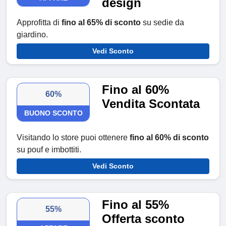
design
Approfitta di
fino al 65% di sconto
su sedie da
giardino.
Vedi Sconto
Fino al 60%
60%
Vendita Scontata
BUONO SCONTO
Visitando lo store puoi ottenere
fino al 60% di sconto
su pouf e imbottiti.
Vedi Sconto
Fino al 55%
55%
Offerta sconto