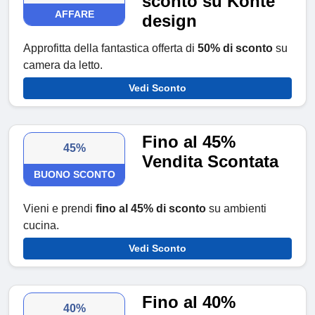
sconto su Konte
AFFARE
design
Approfitta della fantastica offerta di
50% di sconto
su
camera da letto.
Vedi Sconto
Fino al 45%
45%
Vendita Scontata
BUONO SCONTO
Vieni e prendi
fino al 45% di sconto
su ambienti
cucina.
Vedi Sconto
Fino al 40%
40%