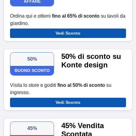
AFFARE
Ordina qui e ottieni
fino al 65% di sconto
su tavoli da
giardino.
Vedi Sconto
50% di sconto su
50%
Konte design
BUONO SCONTO
Visita lo store e goditi
fino al 50% di sconto
su
ingresso.
Vedi Sconto
45% Vendita
45%
Scontata