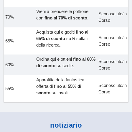
Vieni a prendere le poltrone
Sconosciuto/in
70%
con
fino al 70% di sconto
.
Corso
Acquista qui e goditi
fino al
Sconosciuto/in
65% di sconto
su Risultati
65%
Corso
della ricerca.
Ordina qui e ottieni
fino al 60%
Sconosciuto/in
60%
di sconto
su sedie.
Corso
Approfitta della fantastica
Sconosciuto/in
offerta di
fino al 55% di
55%
Corso
sconto
su tavoli.
notiziario