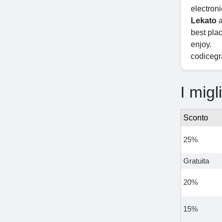
electron
Lekato
a
best plac
enjoy.
codicegra
I migl
Sconto
25%
Gratuita
20%
15%