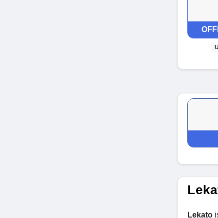
OFF
U
Leka
Lekato
i