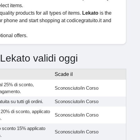
lect items.
uality products for all types of items.
Lekato
is the
ur phone and start shopping at codicegratuito.it and
ional offers.
 Lekato validi oggi
Scade il
al 25% di sconto,
Sconosciuto/in Corso
pagamento.
uita su tutti gli ordini.
Sconosciuto/in Corso
l 20% di sconto, applicato
Sconosciuto/in Corso
.
no sconto 15% applicato
Sconosciuto/in Corso
.