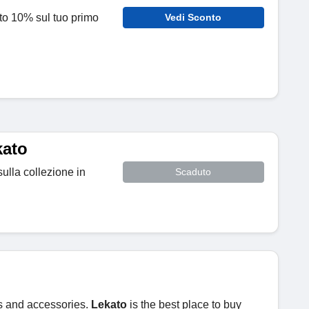
onto 10% sul tuo primo
Vedi Sconto
kato
ulla collezione in
Scaduto
cs and accessories.
Lekato
is the best place to buy