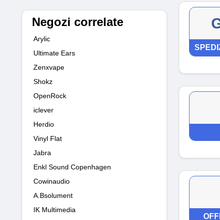
Negozi correlate
G
Arylic
SPEDI
Ultimate Ears
Zenxvape
Shokz
OpenRock
iclever
Herdio
Vinyl Flat
Jabra
Enkl Sound Copenhagen
Cowinaudio
A.Bsolument
IK Multimedia
OFF