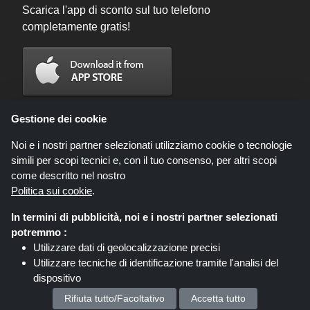
Scarica l'app di sconto sul tuo telefono
completamente gratis!
Gestione dei cookie
Noi e i nostri partner selezionati utilizziamo cookie o tecnologie
simili per scopi tecnici e, con il tuo consenso, per altri scopi
come descritto nel nostro
Politica sui cookie
.
In termini di pubblicità, noi e i nostri partner selezionati
Codicegratuito.it è un sito web all'interno del quale potrai trovare migliaia di
potremmo :
sconti e coupon convenienti; queste occasioni sono messe a disposizione
Utilizzare dati di geolocalizzazione precisi
da diversi network di affiliati. Codicegratuito.it o il suo staff non è autorizzato
Utilizzare tecniche di identificazione tramite l'analisi del
ad intervenire nel processo di vendita che consegue dalle summenzionate
offerte. Codicegratuito.it guadagna, tuttavia, delle commissioni attraverso le
dispositivo
stesse.
Memorizzare e/o accedere alle informazioni su un
Diritto d'autore © 2026 Codicegratuito. Tutti i Diritti Riservati.
Rifiuta tutto/Facoltativo
Accetta tutto
dispositivo