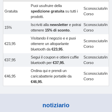
Puoi usufruire della
Sconosciuto/in
Gratuita
spedizione gratuita
su tutti i
Corso
prodotti.
Iscriviti alla
newsletter
e potrai
Sconosciuto/in
15%
ottenere
15% di sconto
.
Corso
Visitando il negozio e e puoi
Sconosciuto/in
€23,95
ottenere un altoparlante
Corso
bluetooth da
€23,95
.
Segui il coupon e ottieni cuffie
Sconosciuto/in
€37,95
bluetooth per
€37,95
.
Corso
Ordina qui e prendi un
Sconosciuto/in
€46,95
caricabatterie portatile da
Corso
€46,95
.
notiziario