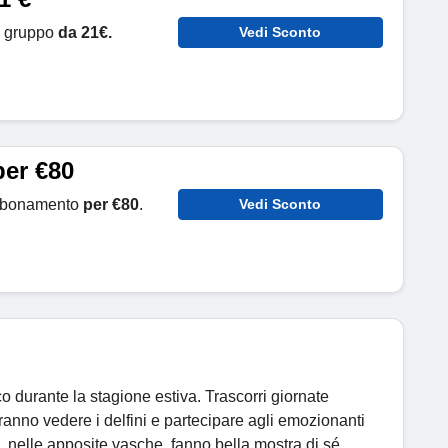
 di gruppo
da 21€.
Vedi Sconto
per €80
i abbonamento
per €80
.
Vedi Sconto
co durante la stagione estiva. Trascorri giornate
ranno vedere i delfini e partecipare agli emozionanti
e, nelle apposite vasche, fanno bella mostra di sé