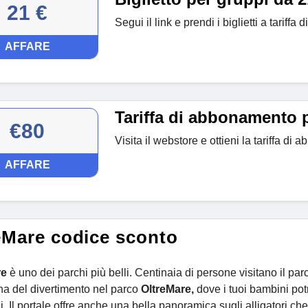
21 €
Segui il link e prendi i biglietti a tariffa
AFFARE
Tariffa di abbonamento 
€80
Visita il webstore e ottieni la tariffa d
AFFARE
eMare codice sconto
re
è uno dei parchi più belli. Centinaia di persone visitano il par
gna del divertimento nel parco
OltreMare,
dove i tuoi bambini pot
i. Il portale offre anche una bella panoramica sugli alligatori ch