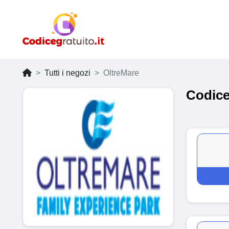
Tutti i negozi
OltreMare
Codice