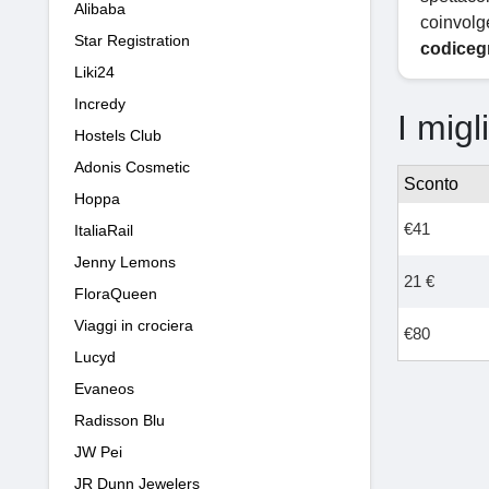
Alibaba
coinvolg
Star Registration
codicegr
Liki24
Incredy
I migl
Hostels Club
Adonis Cosmetic
Sconto
Hoppa
€41
ItaliaRail
Jenny Lemons
21 €
FloraQueen
Viaggi in crociera
€80
Lucyd
Evaneos
Radisson Blu
JW Pei
JR Dunn Jewelers