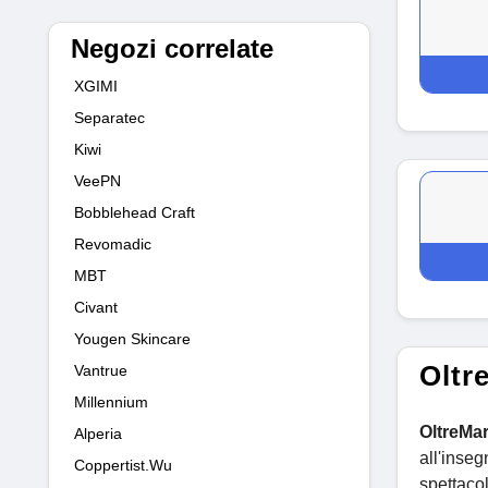
Negozi correlate
XGIMI
Separatec
Kiwi
VeePN
Bobblehead Craft
Revomadic
MBT
Civant
Yougen Skincare
Oltr
Vantrue
Millennium
OltreMa
Alperia
all'inse
Coppertist.Wu
spettacol