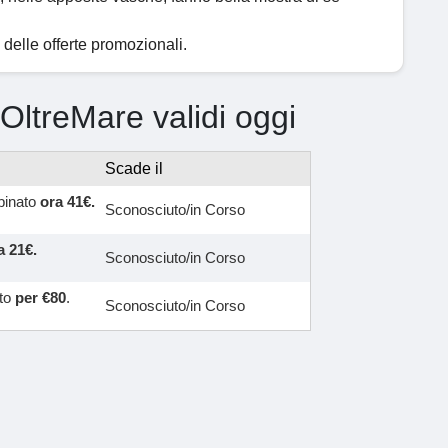
 delle offerte promozionali.
 OltreMare validi oggi
Scade il
mbinato
ora 41€.
Sconosciuto/in Corso
a 21€.
Sconosciuto/in Corso
nto
per €80
.
Sconosciuto/in Corso