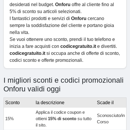
desiderati nel budget.
Onforu
offre al cliente fino al
5% di sconto su articoli selezionati.
I fantastici prodotti e servizi di
Onforu
cercano
sempre la soddisfazione del cliente e portano gioia
nella vita.
Se vuoi ottenere uno sconto, prendi il tuo telefono e
inizia a fare acquisti con
codicegratuito.it
e divertiti.
codicegratuito.it
si occupa anche di offerte di sconto,
codici sconto e offerte promozionali.
I migliori sconti e codici promozionali
Onforu validi oggi
Sconto
la descrizione
Scade il
Applica il codice coupon e
Sconosciuto/in
15%
ottieni
15% di sconto
su tutto
Corso
il sito.