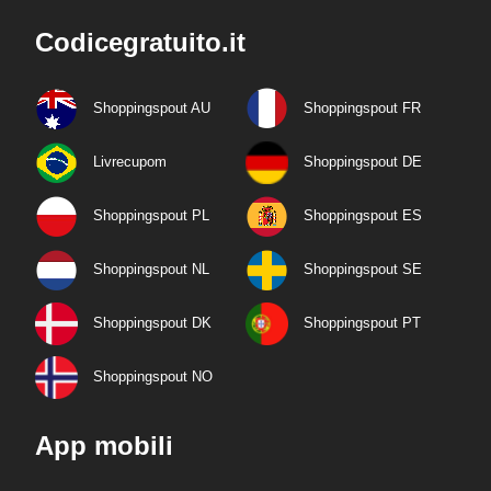
Codicegratuito.it
Shoppingspout AU
Shoppingspout FR
Livrecupom
Shoppingspout DE
Shoppingspout PL
Shoppingspout ES
Shoppingspout NL
Shoppingspout SE
Shoppingspout DK
Shoppingspout PT
Shoppingspout NO
App mobili