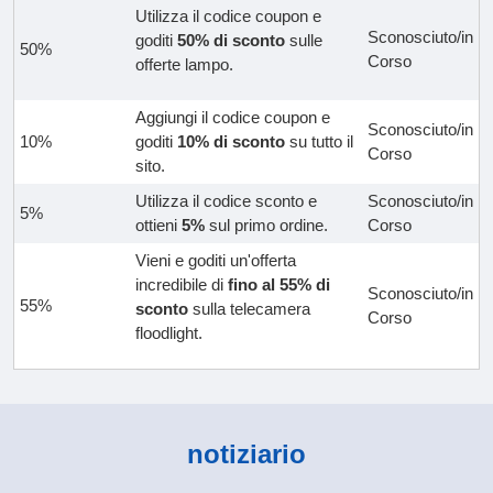
Utilizza il codice coupon e
Sconosciuto/in
goditi
50% di sconto
sulle
50%
Corso
offerte lampo.
Aggiungi il codice coupon e
Sconosciuto/in
10%
goditi
10% di sconto
su tutto il
Corso
sito.
Utilizza il codice sconto e
Sconosciuto/in
5%
ottieni
5%
sul primo ordine.
Corso
Vieni e goditi un'offerta
incredibile di
fino al 55% di
Sconosciuto/in
55%
sconto
sulla telecamera
Corso
floodlight.
notiziario