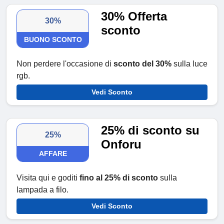
30% Offerta
30%
sconto
BUONO SCONTO
Non perdere l'occasione di
sconto del 30%
sulla luce
rgb.
Vedi Sconto
25% di sconto su
25%
Onforu
AFFARE
Visita qui e goditi
fino al 25% di sconto
sulla
lampada a filo.
Vedi Sconto