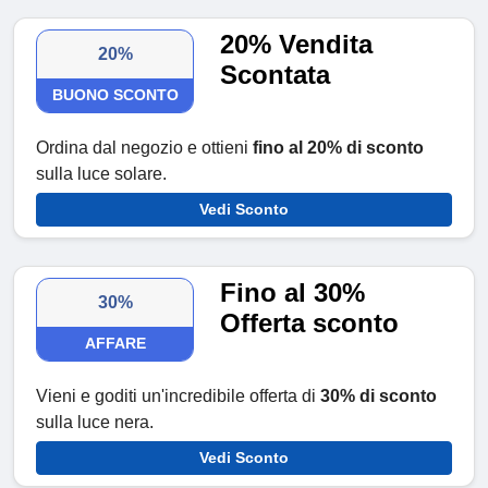
20% Vendita
20%
Scontata
BUONO SCONTO
Ordina dal negozio e ottieni
fino al 20% di sconto
sulla luce solare.
Vedi Sconto
Fino al 30%
30%
Offerta sconto
AFFARE
Vieni e goditi un'incredibile offerta di
30% di sconto
sulla luce nera.
Vedi Sconto