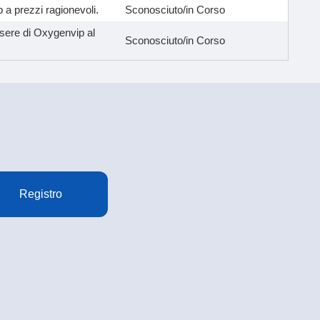
 a prezzi ragionevoli.
Sconosciuto/in Corso
essere di Oxygenvip al
Sconosciuto/in Corso
Registro