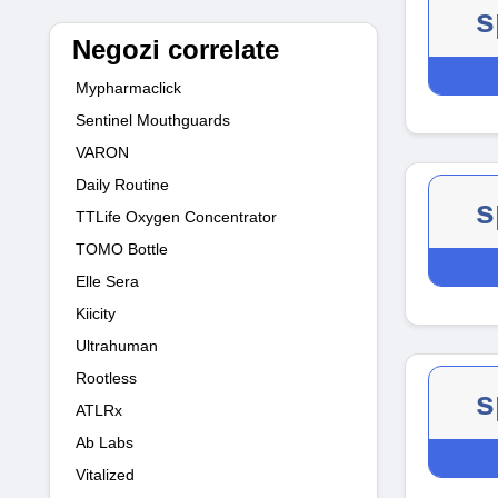
s
Negozi correlate
Mypharmaclick
Sentinel Mouthguards
VARON
Daily Routine
s
TTLife Oxygen Concentrator
TOMO Bottle
Elle Sera
Kiicity
Ultrahuman
Rootless
s
ATLRx
Ab Labs
Vitalized