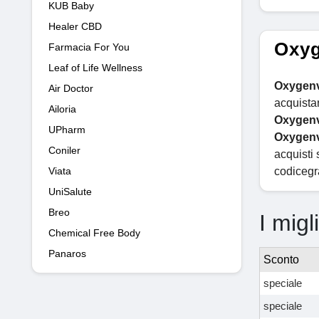
KUB Baby
Healer CBD
Oxyg
Farmacia For You
Leaf of Life Wellness
Oxygen
Air Doctor
acquista
Ailoria
Oxygen
UPharm
Oxygen
Coniler
acquisti s
Viata
codicegra
UniSalute
Breo
I migl
Chemical Free Body
Panaros
Sconto
speciale
speciale