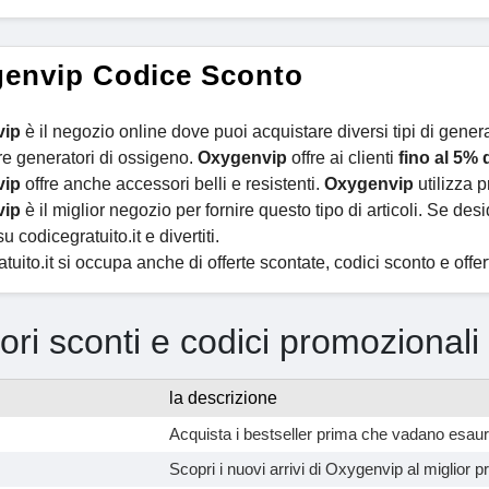
envip Codice Sconto
vip
è il negozio online dove puoi acquistare diversi tipi di gener
re generatori di ossigeno.
Oxygenvip
offre ai clienti
fino al
5% 
vip
offre anche accessori belli e resistenti.
Oxygenvip
utilizza pr
vip
è il miglior negozio per fornire questo tipo di articoli. Se desi
u codicegratuito.it e divertiti.
tuito.it si occupa anche di offerte scontate, codici sconto e offe
iori sconti e codici promozional
la descrizione
Acquista i bestseller prima che vadano esaur
Scopri i nuovi arrivi di Oxygenvip al miglior p