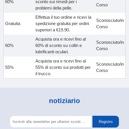
60%
sconto sui rimedi per i
Corso
problemi della pelle.
Effettua il tuo ordine e ricevi la
Sconosciuto/in
Gratuita
spedizione gratuita per ordini
Corso
superiori a €19.90.
Acquista ora e ricevi fino al
Sconosciuto/in
60%
60% di sconto su colliri e
Corso
lubrificanti oculari.
Acquista ora e ricevi fino al
Sconosciuto/in
55%
55% di sconto sui prodotti per
Corso
il trucco.
notiziario
Registro