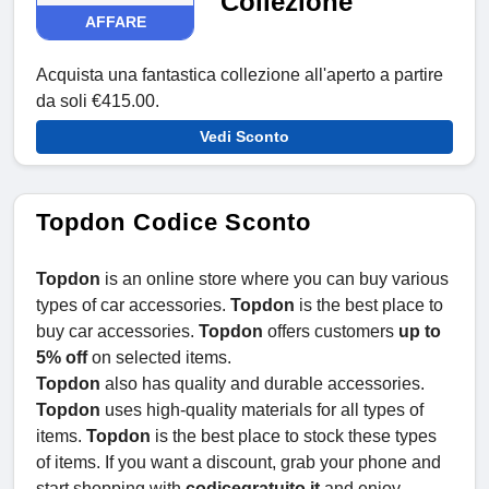
Collezione
AFFARE
Acquista una fantastica collezione all'aperto a partire
da soli €415.00.
Vedi Sconto
Topdon Codice Sconto
Topdon
is an online store where you can buy various
types of car accessories.
Topdon
is the best place to
buy car accessories.
Topdon
offers customers
up to
5% off
on selected items.
Topdon
also has quality and durable accessories.
Topdon
uses high-quality materials for all types of
items.
Topdon
is the best place to stock these types
of items. If you want a discount, grab your phone and
start shopping with
codicegratuito.it
and enjoy.