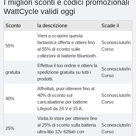
I migliori sconti e codici promozionali
WattCycle validi oggi
Sconto
la descrizione
Scade il
Vieni a scoprire questa
fantastica offerta e ottieni fino
Sconosciuto/in
55%
al 55% di sconto sulle
Corso
collezioni di batterie Bluetooth.
Effettua il tuo ordine e ottieni la
Sconosciuto/in
gratuita
spedizione gratuita su tutti i
Corso
prodotti.
Affrettati, puoi ottenere fino al
40% di sconto sul
Sconosciuto/in
40%
caricabatterie per batterie
Corso
Lifepo4 da 24 V e 15 A.
Visita lo store per ottenere fino
al 25% di sconto sulla batteria
Sconosciuto/in
25%
ultra-litio 12v 628ah con
Corso