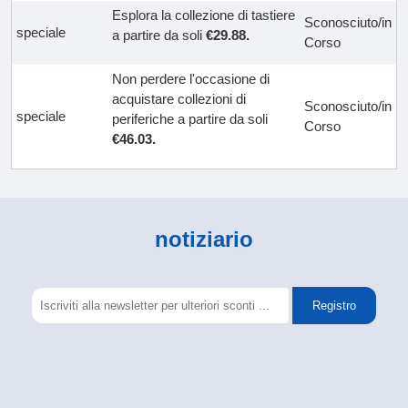
Esplora la collezione di tastiere
Sconosciuto/in
speciale
a partire da soli
€29.88.
Corso
Non perdere l'occasione di
acquistare collezioni di
Sconosciuto/in
speciale
periferiche a partire da soli
Corso
€46.03.
notiziario
Registro