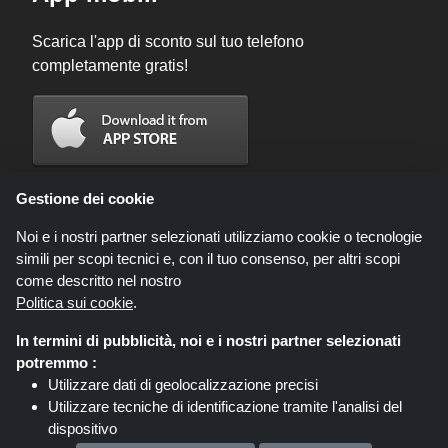
Scarica l'app di sconto sul tuo telefono
completamente gratis!
Gestione dei cookie
Noi e i nostri partner selezionati utilizziamo cookie o tecnologie
simili per scopi tecnici e, con il tuo consenso, per altri scopi
come descritto nel nostro
Politica sui cookie
.
In termini di pubblicità, noi e i nostri partner selezionati
Codicegratuito.it è un sito web all'interno del quale potrai trovare migliaia di
potremmo :
sconti e coupon convenienti; queste occasioni sono messe a disposizione
Utilizzare dati di geolocalizzazione precisi
da diversi network di affiliati. Codicegratuito.it o il suo staff non è autorizzato
Utilizzare tecniche di identificazione tramite l'analisi del
ad intervenire nel processo di vendita che consegue dalle summenzionate
offerte. Codicegratuito.it guadagna, tuttavia, delle commissioni attraverso le
dispositivo
stesse.