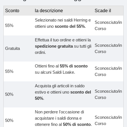
Sconto
la descrizione
Scade il
Selezionato nei saldi Herring e
Sconosciuto/in
55%
ottieni uno
sconto del 55%
.
Corso
Effettua il tuo ordine e ottieni la
Sconosciuto/in
spedizione gratuita
su tutti gli
Gratuita
Corso
ordini.
Ottieni fino al
55% di sconto
Sconosciuto/in
55%
su alcuni Saldi Loake.
Corso
Acquista gli articoli in saldo
Sconosciuto/in
estivo e ottieni uno
sconto del
50%
Corso
50%
.
Non perdere l'occasione di
Sconosciuto/in
acquistare i saldi donna e
50%
Corso
ottenere fino al
50% di sconto
.