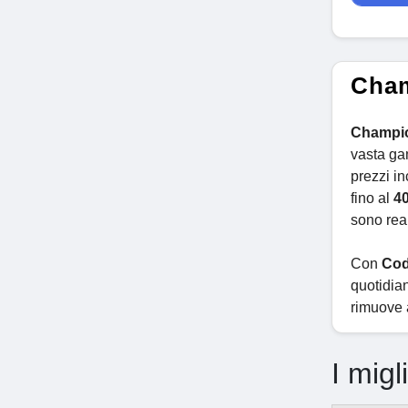
Cham
Champi
vasta ga
prezzi in
fino al
4
sono real
Con
Cod
quotidia
rimuove a
I migl