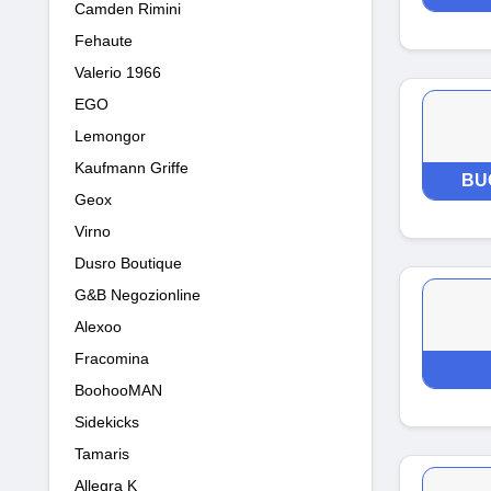
Camden Rimini
Fehaute
Valerio 1966
EGO
Lemongor
Kaufmann Griffe
BU
Geox
Virno
Dusro Boutique
G&B Negozionline
Alexoo
Fracomina
BoohooMAN
Sidekicks
Tamaris
Allegra K