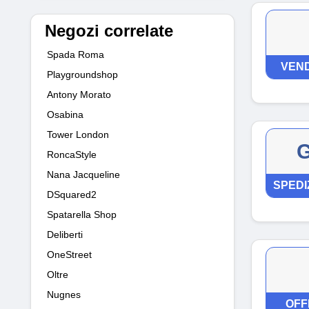
Negozi correlate
Spada Roma
VEND
Playgroundshop
Antony Morato
Osabina
Tower London
G
RoncaStyle
Nana Jacqueline
SPEDI
DSquared2
Spatarella Shop
Deliberti
OneStreet
Oltre
Nugnes
OFF