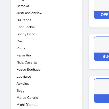
Bershka
JustFashionNow
OFF
H-Brands
Foot Locker
Sonny Bono
Rush
Puma
Farm Rio
BU
Nida Caserta
Fusco Boutique
Ladyjuice
Abxolux
Boggi
Marco Cerullo
Michi D'amato