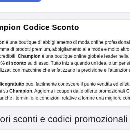
pion Codice Sconto
on
è una boutique di abbigliamento di moda online professionale.
mma di prodotti premium, abbigliamento alla moda e molto altr
credibili.
Champion
è una boutique online globale leader nella
0% di sconto
su di esso. Tutto inizia quando un'idea, o un pensie
izzati con macchine che enfatizzano la precisione e l'attenzione a
icegratuito
puoi facilmente conoscere il punto vendita ed effett
ni su
Champion
. Aggiorna i coupon dalle offerte promozionali
C
nche i termini e le condizioni relative a fornire una migliore co
iori sconti e codici promozional