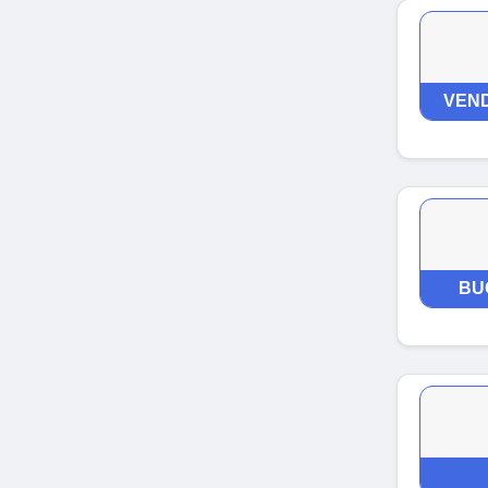
VEND
BU