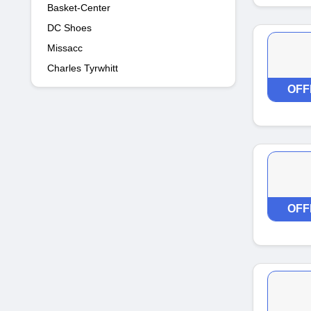
Basket-Center
DC Shoes
Missacc
Charles Tyrwhitt
OFF
OFF