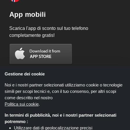
App mobili
Scarica l'app di sconto sul tuo telefono
completamente gratis!
Gestione dei cookie
Noi e i nostri partner selezionati utilizziamo cookie o tecnologie
simili per scopi tecnici e, con il tuo consenso, per altri scopi
come descritto nel nostro
Politica sui cookie
.
In termini di pubblicità, noi e i nostri partner selezionati
Codicegratuito.it è un sito web all'interno del quale potrai trovare migliaia di
potremmo :
sconti e coupon convenienti; queste occasioni sono messe a disposizione
Utilizzare dati di geolocalizzazione precisi
da diversi network di affiliati. Codicegratuito.it o il suo staff non è autorizzato