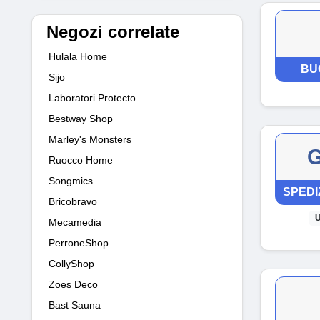
Negozi correlate
Hulala Home
BU
Sijo
Laboratori Protecto
Bestway Shop
Marley's Monsters
G
Ruocco Home
Songmics
SPEDI
Bricobravo
U
Mecamedia
PerroneShop
CollyShop
Zoes Deco
Bast Sauna