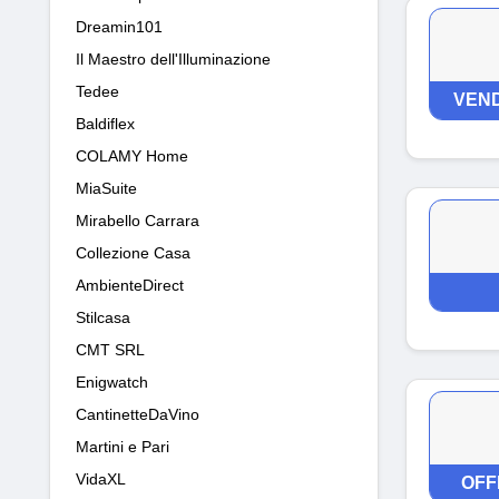
Dreamin101
Il Maestro dell'Illuminazione
Tedee
VEND
Baldiflex
COLAMY Home
MiaSuite
Mirabello Carrara
Collezione Casa
AmbienteDirect
Stilcasa
CMT SRL
Enigwatch
CantinetteDaVino
Martini e Pari
VidaXL
OFF