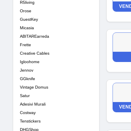
R5living
VEND
Orose
GuestKey
Micasia
ABITAREarreda
Frette
Creative Cables
Igloohome
Jennov
GGknife
Vintage Domus
Satur
Adesivi Murali
VEND
Costway
Tenstickers
DHGShop