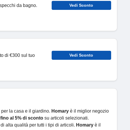
i specchi da bagno.
Vedi Sconto
nto di €300 sul tuo
Vedi Sconto
 per la casa e il giardino.
Homary
è il miglior negozio
i
fino al 5% di sconto
su articoli selezionati.
di alta qualità per tutti i tipi di articoli.
Homary
è il