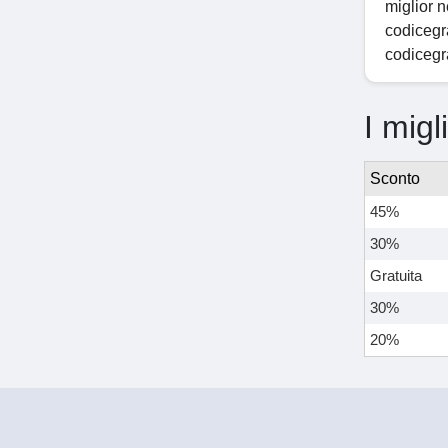
miglior n
codicegrat
codicegra
I migl
Sconto
45%
30%
Gratuita
30%
20%