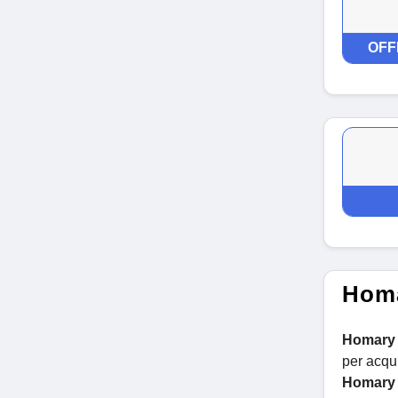
OFF
Homa
Homary
per acqui
Homary