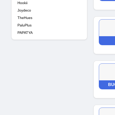
Hookii
Joydeco
TheHues
PaluPlus
PAPATYA
BU