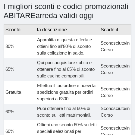
I migliori sconti e codici promozionali
ABITAREarreda validi oggi
Sconto
la descrizione
Scade il
Approfitta di questa offerta e
Sconosciuto/in
80%
ottieni fino all'80% di sconto
Corso
sulla collezione in saldo.
Qui puoi acquistare subito e
Sconosciuto/in
65%
ottenere fino al 65% di sconto
Corso
sulle cucine componibili.
Effettua il tuo ordine e ricevi la
Sconosciuto/in
Gratuita
spedizione gratuita per ordini
Corso
superiori a €300.
Puoi ottenere fino al 60% di
Sconosciuto/in
60%
sconto sui letti matrimoniali.
Corso
Ottieni uno sconto 60% su letti
Sconosciuto/in
60%
speciali selezionati per
Corso