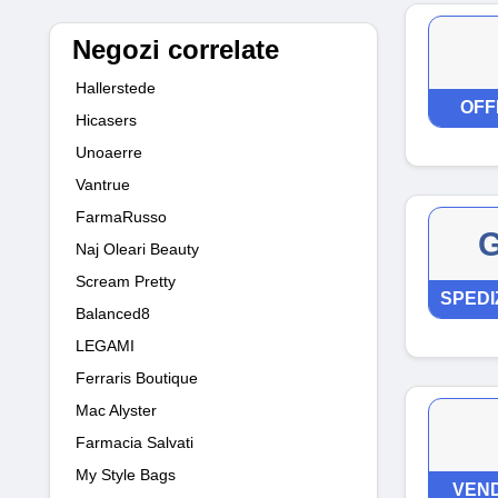
Negozi correlate
Hallerstede
OFF
Hicasers
Unoaerre
Vantrue
FarmaRusso
G
Naj Oleari Beauty
Scream Pretty
SPEDI
Balanced8
LEGAMI
Ferraris Boutique
Mac Alyster
Farmacia Salvati
My Style Bags
VEND