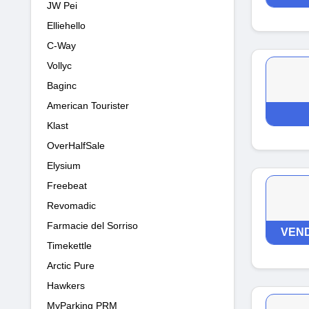
JW Pei
Elliehello
C-Way
Vollyc
Baginc
American Tourister
Klast
OverHalfSale
Elysium
Freebeat
Revomadic
Farmacie del Sorriso
VEND
Timekettle
Arctic Pure
Hawkers
MyParking PRM