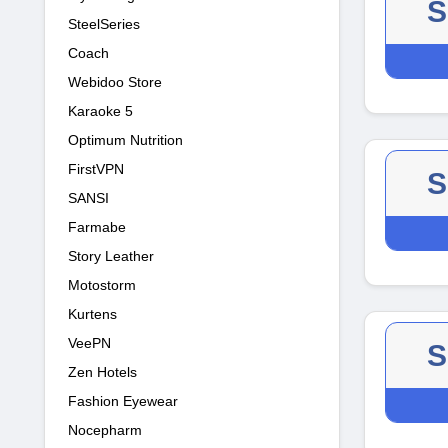
S
SteelSeries
Coach
Webidoo Store
Karaoke 5
Optimum Nutrition
FirstVPN
S
SANSI
Farmabe
Story Leather
Motostorm
Kurtens
VeePN
S
Zen Hotels
Fashion Eyewear
Nocepharm