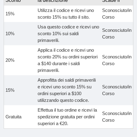
Sconto
la descrizione
Scade il
Utilizza il codice e ricevi uno
Sconosciuto/in
15%
sconto 15% su tutto il sito.
Corso
Usa questo codice e ricevi uno
Sconosciuto/in
10%
sconto 10% sui saldi
Corso
primaverili.
Applica il codice e ricevi uno
sconto 20% su ordini superiori
Sconosciuto/in
20%
a $140 durante i saldi
Corso
primaverili.
Approfitta dei saldi primaverili
e ricevi uno sconto 15% su
Sconosciuto/in
15%
ordini superiori a $100
Corso
utilizzando questo codice.
Effettua il tuo ordine e ricevi la
Sconosciuto/in
Gratuita
spedizione gratuita per ordini
Corso
superiori a €20.