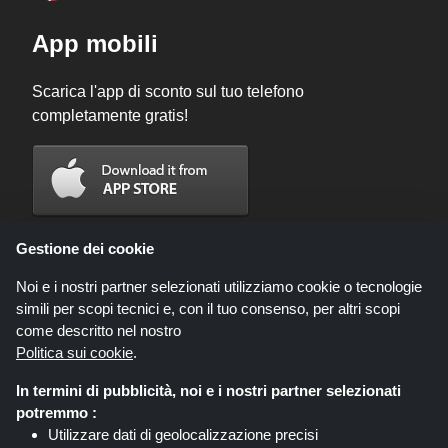
App mobili
Scarica l'app di sconto sul tuo telefono
completamente gratis!
Gestione dei cookie
Noi e i nostri partner selezionati utilizziamo cookie o tecnologie
simili per scopi tecnici e, con il tuo consenso, per altri scopi
come descritto nel nostro
Politica sui cookie
.
In termini di pubblicità, noi e i nostri partner selezionati
Codicegratuito.it è un sito web all'interno del quale potrai trovare migliaia di
potremmo :
sconti e coupon convenienti; queste occasioni sono messe a disposizione
Utilizzare dati di geolocalizzazione precisi
da diversi network di affiliati. Codicegratuito.it o il suo staff non è autorizzato