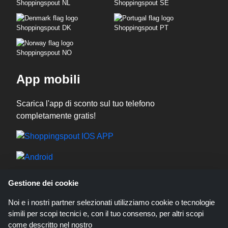
Shoppingspout NL
Shoppingspout SE
Shoppingspout DK
Shoppingspout PT
Shoppingspout NO
App mobili
Scarica l'app di sconto sul tuo telefono
completamente gratis!
Gestione dei cookie
Noi e i nostri partner selezionati utilizziamo cookie o tecnologie
simili per scopi tecnici e, con il tuo consenso, per altri scopi
Codicegratuito.it è un sito web all'interno del quale potrai trovare migliaia di
sconti e coupon convenienti; queste occasioni sono messe a disposizione
come descritto nel nostro