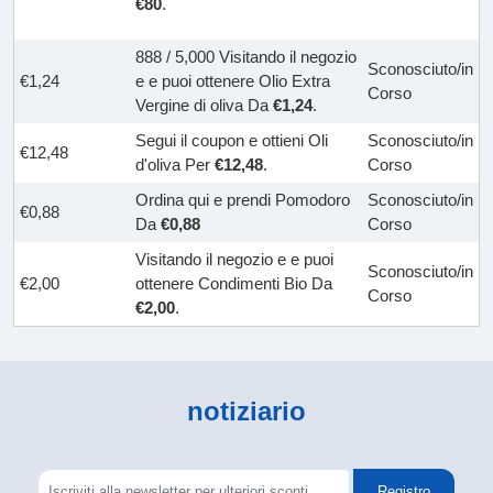
€80
.
888 / 5,000 Visitando il negozio
Sconosciuto/in
€1,24
e e puoi ottenere Olio Extra
Corso
Vergine di oliva Da
€1,24
.
Segui il coupon e ottieni Oli
Sconosciuto/in
€12,48
d'oliva Per
€12,48
.
Corso
Ordina qui e prendi Pomodoro
Sconosciuto/in
€0,88
Da
€0,88
Corso
Visitando il negozio e e puoi
Sconosciuto/in
€2,00
ottenere Condimenti Bio Da
Corso
€2,00
.
notiziario
Registro