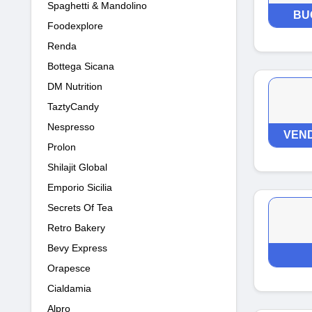
Spaghetti & Mandolino
BU
Foodexplore
Renda
Bottega Sicana
DM Nutrition
TaztyCandy
Nespresso
VEND
Prolon
Shilajit Global
Emporio Sicilia
Secrets Of Tea
Retro Bakery
Bevy Express
Orapesce
Cialdamia
Alpro