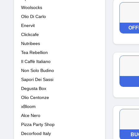
Woolsocks
Olio Di Carlo
Enervit
OFF
Clickcafe
Nutribees
Tea Rebellion
Il Caffè Italiano
Non Solo Budino
Sapori Dei Sassi
Degusta Box
Olio Centonze
xBloom
Alce Nero
Pizza Party Shop
Decorfood Italy
BU