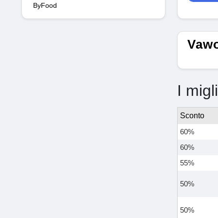
ByFood
Vawo
I migl
Sconto
60%
60%
55%
50%
50%