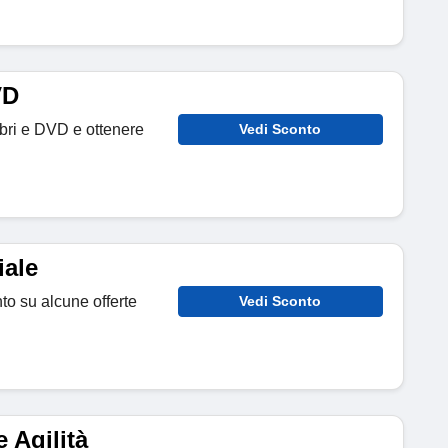
VD
ibri e DVD e ottenere
Vedi Sconto
iale
nto su alcune offerte
Vedi Sconto
 Agilità