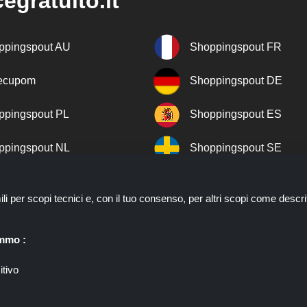
egratuito.it
ppingspout AU
Shoppingspout FR
recupom
Shoppingspout DE
ppingspout PL
Shoppingspout ES
ppingspout NL
Shoppingspout SE
ppingspout DK
Shoppingspout PT
ili per scopi tecnici e, con il tuo consenso, per altri scopi come descri
ppingspout NO
emmo :
itivo
ll'interno del quale potrai trovare migliaia di sconti e coupon convenie