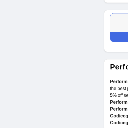
Perf
Perform
the best
5%
off se
Perform
Perform
Codicegr
Codicegr