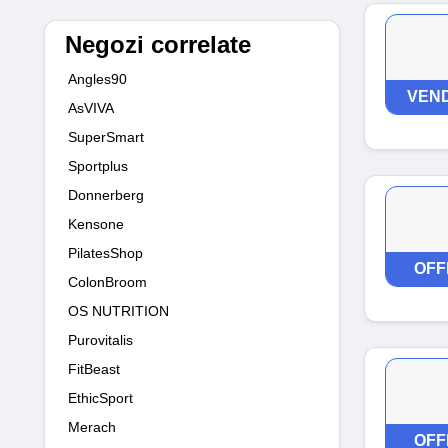
Negozi correlate
Angles90
VEND
AsVIVA
SuperSmart
Sportplus
Donnerberg
Kensone
PilatesShop
OFF
ColonBroom
OS NUTRITION
Purovitalis
FitBeast
EthicSport
Merach
OFF