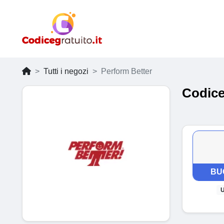
Tutti i negozi
Perform Better
Codice
BU
U