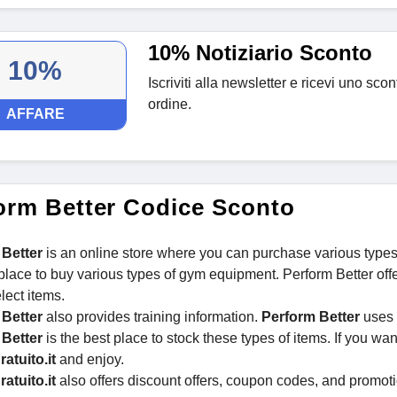
10% Notiziario Sconto
10%
Iscriviti alla newsletter e ricevi uno sc
ordine.
AFFARE
orm Better Codice Sconto
 Better
is an online store where you can purchase various types 
 place to buy various types of gym equipment. Perform Better off
lect items.
 Better
also provides training information.
Perform Better
uses h
 Better
is the best place to stock these types of items. If you w
atuito.it
and enjoy.
atuito.it
also offers discount offers, coupon codes, and promotio