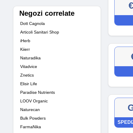
Negozi correlate
Dott Cagnola
Articoli Sanitari Shop
iHerb
Kiierr
Naturadika
Vitadvice
Znetics
Elisir Life
Paradise Nutrients
LOOV Organic
G
Naturecan
Bulk Powders
SPEDI
FarmaNika