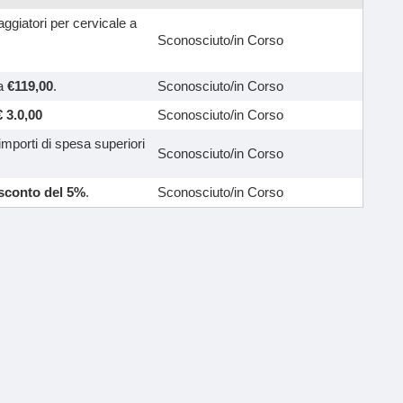
ggiatori per cervicale a
Sconosciuto/in Corso
 a
€119,00
.
Sconosciuto/in Corso
€ 3.0,00
Sconosciuto/in Corso
importi di spesa superiori
Sconosciuto/in Corso
sconto del 5%
.
Sconosciuto/in Corso