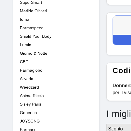
SuperSmart
Matilde Olivieri
Ioma
Farmaspeed
Shield Your Body
Lumin
Giorno & Notte
CEF
Codi
Farmaglobo
Aliveda
Donner
Weedzard
per il vi
Anima Riccia
Sisley Paris
I migl
Geberich
JOYSONG
Sconto
Farmaself