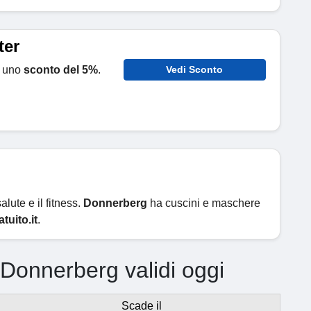
ter
e uno
sconto del 5%
.
Vedi Sconto
alute e il fitness.
Donnerberg
ha cuscini e maschere
tuito.it
.
i Donnerberg validi oggi
Scade il