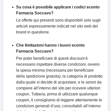
Su cosa è possibile applicare i codici sconto
Farmacia Soccavo?
Le offerte qui presenti sono disponibili solo sugli
articoli espressamente indicati nel sito web del
brand in questione.
Che limitazioni hanno i buoni sconto
Farmacia Soccavo?
Per poter beneficiare di questi discount è
necessario rispettare diverse condizioni, ovvero
la spesa minima (necessaria per beneficiare
della spedizione gratuita), la categoria di prodotto
dalla quale si decide di acquistare, e le azioni da
compiere all’interno del sito per ricevere ulteriori
coupon. Tuttavia, prima di utilizzare qualunque
coupon, ti consigliamo di leggere attentamente le
condizioni generali d’uso, consultabili all’interno