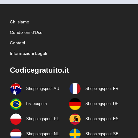
Chi siamo
Condizioni d'Uso
Contatti
Informazioni Legali
Codicegratuito.it
Shoppingspout AU
Shoppingspout FR
Livrecupom
Shoppingspout DE
Shoppingspout PL
Shoppingspout ES
Shoppingspout NL
Shoppingspout SE