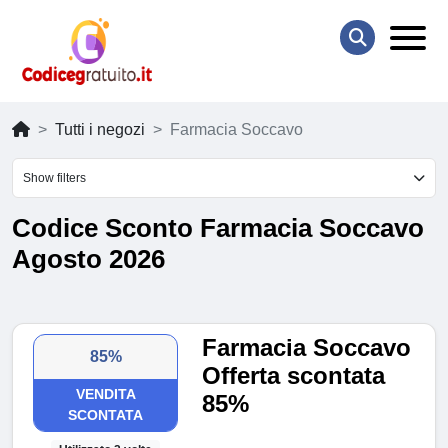
Tutti i negozi
Farmacia Soccavo
Show filters
Codice Sconto Farmacia Soccavo
Agosto 2026
Farmacia Soccavo
85%
Offerta scontata
VENDITA
85%
SCONTATA