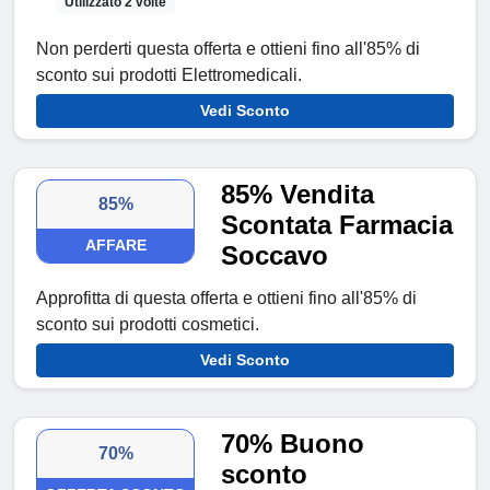
Utilizzato 2 volte
Non perderti questa offerta e ottieni fino all'85% di
sconto sui prodotti Elettromedicali.
Vedi Sconto
85% Vendita
85%
Scontata Farmacia
AFFARE
Soccavo
Approfitta di questa offerta e ottieni fino all'85% di
sconto sui prodotti cosmetici.
Vedi Sconto
70% Buono
70%
sconto