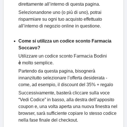
direttamente all’interno di questa pagina.
Selezionandone uno (o più di uno), potrai
risparmiare su ogni tuo acquisto effettuato
all’interno di negozio online in questione.
Come si utilizza un codice sconto Farmacia
Soccavo?
Utilizzare un codice sconto Farmacia Bodini
è
molto semplice.
Partendo da questa pagina, bisognerà
innanzitutto selezionare l’offerta desiderata -
come, ad esempio, il discount del 35% + regalo
Successivamente, basterà cliccare sulla voce
“Vedi Codice” in basso, alla destra dell’apposito
coupon e, una volta aperta una nuova finestra nel
browser, sarà sufficiente copiare lo stesso codice
nella fase finale del checkout.