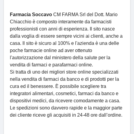
Farmacia Soccavo
CM FARMA Srl del Dott. Mario
Chiacchio è composto interamente da farmacisti
professionisti con anni di esperienza. Il sito nasce
dalla voglia di essere sempre vicini ai clienti, anche a
casa. Il sito è sicuro al 100% e l'azienda è una delle
poche farmacie online ad aver ottenuto
l'autorizzazione dal ministero della salute per la
vendita di farmaci e parafarmaci online.
Si tratta di uno dei migliori store online specializzati
nella vendita di farmaci da banco e di prodotti per la
cura ed il benessere. È possibile scegliere tra
integratori alimentari, cosmetici, farmaci da banco e
dispositivi medici, da ricevere comodamente a casa.
Le spedizioni sono davvero rapide e la maggior parte
dei cliente riceve gli acquisiti in 24-48 ore dall’ordine.