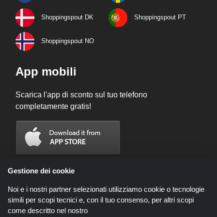
Shoppingspout DK
Shoppingspout PT
Shoppingspout NO
App mobili
Scarica l'app di sconto sul tuo telefono
completamente gratis!
Gestione dei cookie
Noi e i nostri partner selezionati utilizziamo cookie o tecnologie
simili per scopi tecnici e, con il tuo consenso, per altri scopi
come descritto nel nostro