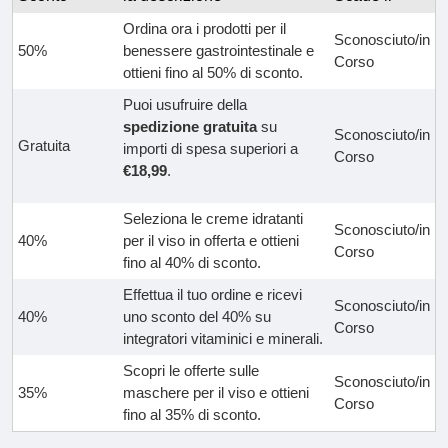
Ordina ora i prodotti per il
Sconosciuto/in
50%
benessere gastrointestinale e
Corso
ottieni fino al 50% di sconto.
Puoi usufruire della
spedizione gratuita
su
Sconosciuto/in
Gratuita
importi di spesa superiori a
Corso
€18,99
.
Seleziona le creme idratanti
Sconosciuto/in
40%
per il viso in offerta e ottieni
Corso
fino al 40% di sconto.
Effettua il tuo ordine e ricevi
Sconosciuto/in
40%
uno sconto del 40% su
Corso
integratori vitaminici e minerali.
Scopri le offerte sulle
Sconosciuto/in
35%
maschere per il viso e ottieni
Corso
fino al 35% di sconto.