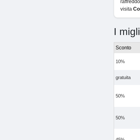
raffreddo
visita
Co
I migl
Sconto
10%
gratuita
50%
50%
45%