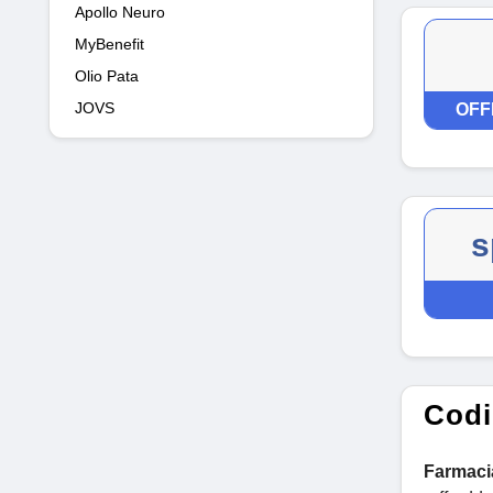
Apollo Neuro
MyBenefit
Olio Pata
JOVS
OFF
s
Codi
Farmacia