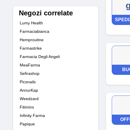
g
Negozi correlate
SPEDI
Lumy Health
Farmaciabianca
Hemproutine
Farmastrike
Farmacia Degli Angeli
MeaFarma
BU
Sefirashop
Picsnails
AnnurKap
Weedzard
Fitimins
Infinity Farma
OFF
Papique