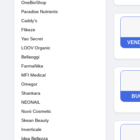
OneBioShop
Paradise Nutrients
Caddy's
Flikeze
Yao Secret
VEND
LOOV Organic
Bellaoggi
FarmaNika
MFI Medical
Omegor
Shankara
BU
NEONAIL
Nuvò Cosmetic
Skean Beauty
Inverticale
Idea Bellezza