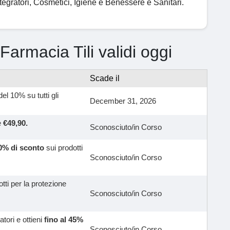
Integratori, Cosmetici, Igiene e Benessere e Sanitari.
 Farmacia Tili validi oggi
Scade il
l 10% su tutti gli
December 31, 2026
e
€49,90.
Sconosciuto/in Corso
50% di sconto
sui prodotti
Sconosciuto/in Corso
tti per la protezione
Sconosciuto/in Corso
atori e ottieni
fino al 45%
Sconosciuto/in Corso