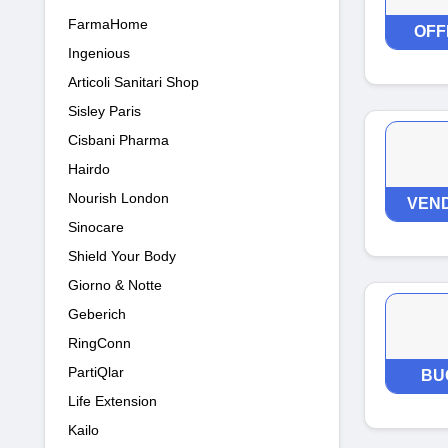
FarmaHome
OFF
Ingenious
Articoli Sanitari Shop
Sisley Paris
Cisbani Pharma
Hairdo
Nourish London
VEND
Sinocare
Shield Your Body
Giorno & Notte
Geberich
RingConn
PartiQlar
BU
Life Extension
Kailo