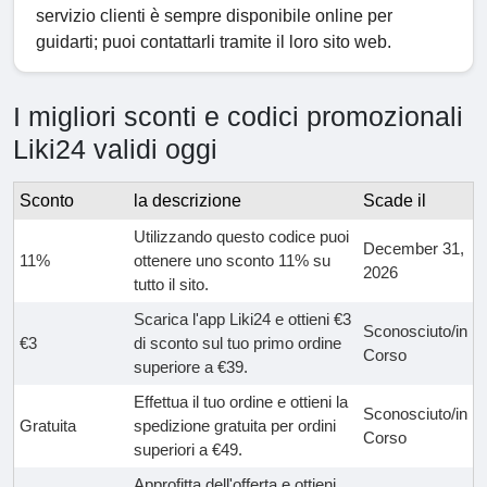
servizio clienti è sempre disponibile online per
guidarti; puoi contattarli tramite il loro sito web.
I migliori sconti e codici promozionali
Liki24 validi oggi
Sconto
la descrizione
Scade il
Utilizzando questo codice puoi
December 31,
11%
ottenere uno sconto 11% su
2026
tutto il sito.
Scarica l'app Liki24 e ottieni €3
Sconosciuto/in
€3
di sconto sul tuo primo ordine
Corso
superiore a €39.
Effettua il tuo ordine e ottieni la
Sconosciuto/in
Gratuita
spedizione gratuita per ordini
Corso
superiori a €49.
Approfitta dell'offerta e ottieni