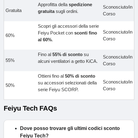
Approfitta della
spedizione
Sconosciuto/in
Gratuita
gratuita
sugli ordini.
Corso
Scopri gli accessori della serie
Sconosciuto/in
Feiyu Pocket con
sconti fino
60%
Corso
al 60%
.
Fino al
55% di sconto
su
Sconosciuto/in
55%
alcuni ventilatori a getto KiCA.
Corso
Ottieni fino al
50% di sconto
Sconosciuto/in
su accessori selezionati della
50%
Corso
serie Feiyu SCORP.
Feiyu Tech FAQs
Dove posso trovare gli ultimi codici sconto
Feiyu Tech?