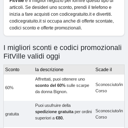
FitVille
è il miglior negozio per fornire questo tipo di
articoli. Se desideri uno sconto, prendi il telefono e
inizia a fare acquisti con codicegratuito.it e divertiti.
codicegratuito.it si occupa anche di offerte scontate,
codici sconto e offerte promozionali.
I migliori sconti e codici promozionali
FitVille validi oggi
Sconto
la descrizione
Scade il
Affrettati, puoi ottenere uno
Sconosciuto/in
sconto del 60%
sulle scarpe
60%
Corso
da donna Bignon.
Puoi usufruire della
Sconosciuto/in
spedizione gratuita
per ordini
gratuita
Corso
superiori a
€80.