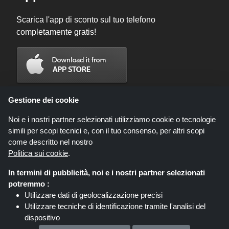
Scarica l'app di sconto sul tuo telefono
completamente gratis!
Gestione dei cookie
Noi e i nostri partner selezionati utilizziamo cookie o tecnologie
simili per scopi tecnici e, con il tuo consenso, per altri scopi
come descritto nel nostro
Politica sui cookie
.
In termini di pubblicità, noi e i nostri partner selezionati
Codicegratuito.it è un sito web all'interno del quale potrai trovare migliaia di
potremmo :
sconti e coupon convenienti; queste occasioni sono messe a disposizione
Utilizzare dati di geolocalizzazione precisi
da diversi network di affiliati. Codicegratuito.it o il suo staff non è autorizzato
Utilizzare tecniche di identificazione tramite l'analisi del
ad intervenire nel processo di vendita che consegue dalle summenzionate
offerte. Codicegratuito.it guadagna, tuttavia, delle commissioni attraverso le
dispositivo
stesse.
Memorizzare e/o accedere alle informazioni su un