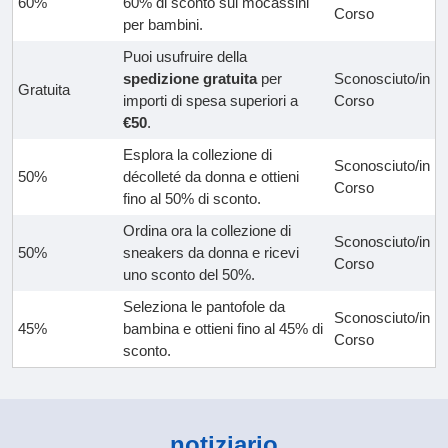
60%
60% di sconto sui mocassini
Corso
per bambini.
Puoi usufruire della
spedizione gratuita
per
Sconosciuto/in
Gratuita
importi di spesa superiori a
Corso
€50
.
Esplora la collezione di
Sconosciuto/in
50%
décolleté da donna e ottieni
Corso
fino al 50% di sconto.
Ordina ora la collezione di
Sconosciuto/in
50%
sneakers da donna e ricevi
Corso
uno sconto del 50%.
Seleziona le pantofole da
Sconosciuto/in
45%
bambina e ottieni fino al 45% di
Corso
sconto.
notiziario