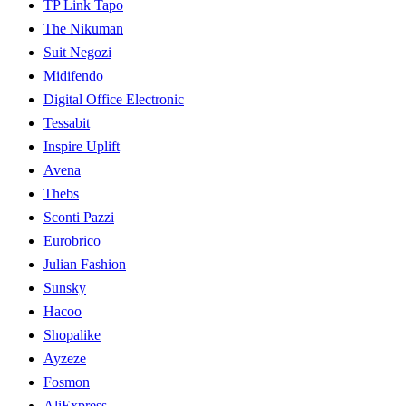
TP Link Tapo
The Nikuman
Suit Negozi
Midifendo
Digital Office Electronic
Tessabit
Inspire Uplift
Avena
Thebs
Sconti Pazzi
Eurobrico
Julian Fashion
Sunsky
Hacoo
Shopalike
Ayzeze
Fosmon
AliExpress