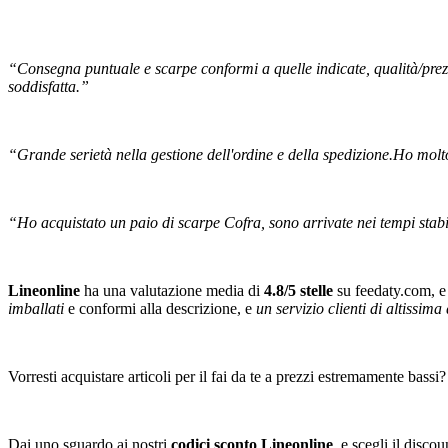
“Consegna puntuale e scarpe conformi a quelle indicate, qualità/prezz
soddisfatta.”
“Grande serietà nella gestione dell'ordine e della spedizione.Ho molto
“Ho acquistato un paio di scarpe Cofra, sono arrivate nei tempi stabil
Lineonline
ha una valutazione media di
4.8/5 stelle
su feedaty.com, e 
imballati
e conformi alla descrizione, e
un servizio clienti di altissima
Vorresti acquistare articoli per il fai da te a prezzi estremamente bassi?
Dai uno sguardo ai nostri
codici sconto Lineonline
, e scegli il disco