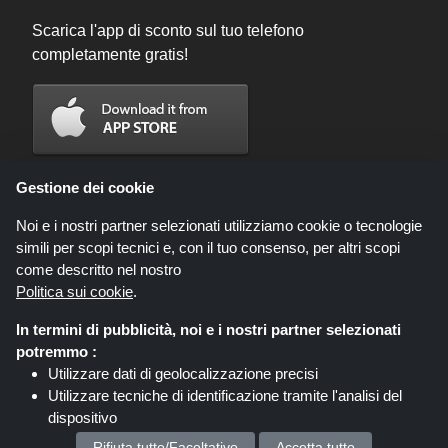
Scarica l'app di sconto sul tuo telefono
completamente gratis!
Gestione dei cookie
Noi e i nostri partner selezionati utilizziamo cookie o tecnologie
simili per scopi tecnici e, con il tuo consenso, per altri scopi
come descritto nel nostro
Politica sui cookie
.
In termini di pubblicità, noi e i nostri partner selezionati
Codicegratuito.it è un sito web all'interno del quale potrai trovare migliaia di
potremmo :
sconti e coupon convenienti; queste occasioni sono messe a disposizione
Utilizzare dati di geolocalizzazione precisi
da diversi network di affiliati. Codicegratuito.it o il suo staff non è autorizzato
Utilizzare tecniche di identificazione tramite l'analisi del
ad intervenire nel processo di vendita che consegue dalle summenzionate
offerte. Codicegratuito.it guadagna, tuttavia, delle commissioni attraverso le
dispositivo
stesse.
Memorizzare e/o accedere alle informazioni su un
Diritto d'autore © 2026 Codicegratuito. Tutti i Diritti Riservati.
Rifiuta tutto/Facoltativo
Accetta tutto