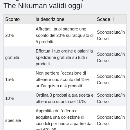
The Nikuman validi oggi
Sconto
la descrizione
Scade il
Affrettati, puoi ottenere uno
Sconosciuto/in
20%
sconto del 20% sull'acquisto di
Corso
5 prodotti.
Effettua il tuo ordine e ottieni la
Sconosciuto/in
gratuita
spedizione gratuita su tutti i
Corso
prodotti.
Non perdere l'occasione di
Sconosciuto/in
15%
ottenere uno sconto del 15%
Corso
sull'acquisto di 4 prodotti.
Ordina 3 prodotti a tua scelta e
Sconosciuto/in
10%
ottieni uno sconto del 10%.
Corso
Approfitta dell'offerta e
acquista una collezione di
Sconosciuto/in
speciale
ciondoli per borse a partire da
Corso
soli €21.95.