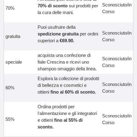
Sconosciuto/in
70% di sconto
sui prodotti per
70%
Corso
la cura delle mani.
Puoi usufruire della
Sconosciuto/in
spedizione gratuita
per ordini
gratuita
Corso
superiori a
€69.90.
acquista una confezione di
Sconosciuto/in
speciale
fiale Crescina e ricevi uno
Corso
shampoo omaggio della linea.
Esplora la collezione di prodotti
Sconosciuto/in
di bellezza e cosmetici e
60%
Corso
ottieni
fino al 60% di sconto.
Ordina prodotti per
l'alimentazione e gli integratori
Sconosciuto/in
55%
e ottieni
fino al 55% di
Corso
sconto.