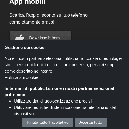
App mobili
Scarica l'app di sconto sul tuo telefono
completamente gratis!
Gestione dei cookie
Noi e i nostri partner selezionati utilizziamo cookie o tecnologie
simili per scopi tecnici e, con il tuo consenso, per altri scopi
come descritto nel nostro
Politica sui cookie
.
In termini di pubblicità, noi e i nostri partner selezionati
potremmo :
Utilizzare dati di geolocalizzazione precisi
Codicegratuito.it è un sito web all'interno del quale potrai trovare migliaia di
Utilizzare tecniche di identificazione tramite l'analisi del
sconti e coupon convenienti; queste occasioni sono messe a disposizione
dispositivo
da diversi network di affiliati. Codicegratuito.it o il suo staff non è autorizzato
Memorizzare e/o accedere alle informazioni su un
ad intervenire nel processo di vendita che consegue dalle summenzionate
Rifiuta tutto/Facoltativo
Accetta tutto
offerte. Codicegratuito.it guadagna, tuttavia, delle commissioni attraverso le
dispositivo