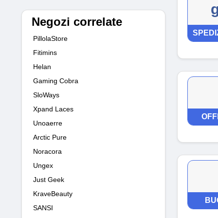
g
Negozi correlate
SPEDI
PillolaStore
Fitimins
Helan
Gaming Cobra
SloWays
Xpand Laces
OFF
Unoaerre
Arctic Pure
Noracora
Ungex
Just Geek
KraveBeauty
BU
SANSI