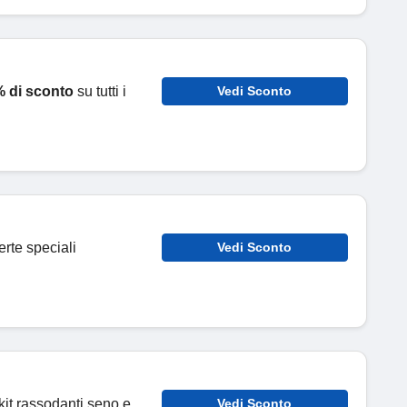
% di sconto
su tutti i
Vedi Sconto
ferte speciali
Vedi Sconto
kit rassodanti seno e
Vedi Sconto