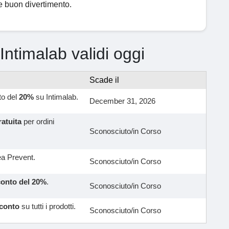
t e buon divertimento.
 Intimalab validi oggi
Scade il
to del
20%
su Intimalab.
December 31, 2026
ratuita
per ordini
Sconosciuto/in Corso
ea Prevent.
Sconosciuto/in Corso
conto del 20%
.
Sconosciuto/in Corso
sconto
su tutti i prodotti.
Sconosciuto/in Corso