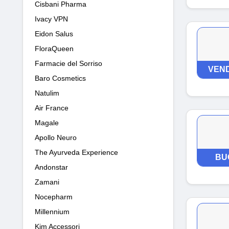
Cisbani Pharma
Ivacy VPN
Eidon Salus
FloraQueen
Farmacie del Sorriso
VEND
Baro Cosmetics
Natulim
Air France
Magale
Apollo Neuro
The Ayurveda Experience
BU
Andonstar
Zamani
Nocepharm
Millennium
Kim Accessori