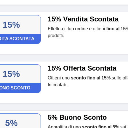
15% Vendita Scontata
15%
Effettua il tuo ordine e ottieni
fino al 15
prodotti.
ITA SCONTATA
15% Offerta Scontata
15%
Ottieni uno
sconto fino al 15%
sulle of
Intimalab.
ONO SCONTO
5% Buono Sconto
5%
Approfitta di uno
sconto fino al 5%
sui 