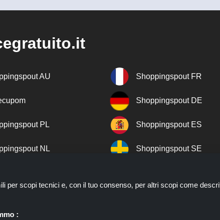
egratuito.it
ppingspout AU
Shoppingspout FR
recupom
Shoppingspout DE
ppingspout PL
Shoppingspout ES
ppingspout NL
Shoppingspout SE
ppingspout DK
Shoppingspout PT
ili per scopi tecnici e, con il tuo consenso, per altri scopi come descri
ppingspout NO
emmo :