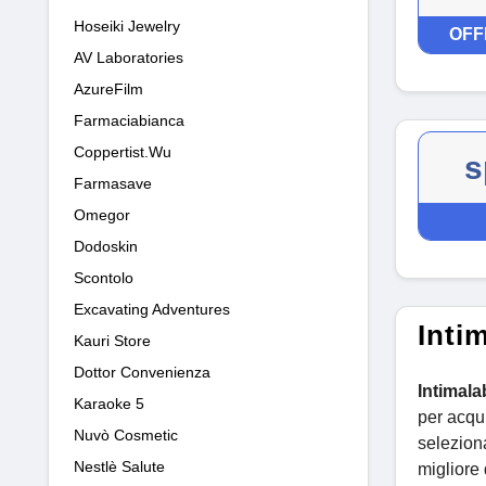
Hoseiki Jewelry
OFF
AV Laboratories
AzureFilm
Farmaciabianca
Coppertist.Wu
s
Farmasave
Omegor
Dodoskin
Scontolo
Excavating Adventures
Inti
Kauri Store
Dottor Convenienza
Intimala
Karaoke 5
per acqui
Nuvò Cosmetic
seleziona
Nestlè Salute
migliore q